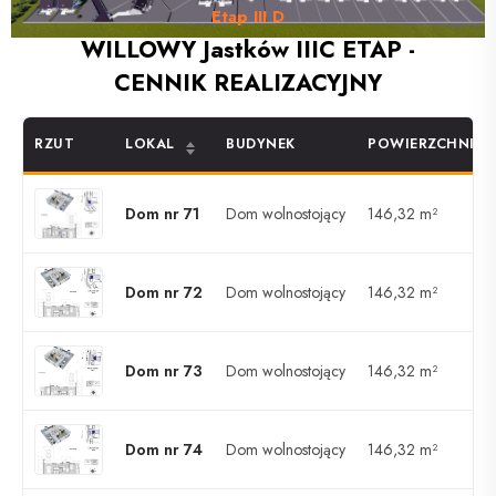
Etap III D
WILLOWY Jastków IIIC ETAP -
CENNIK REALIZACYJNY
RZUT
LOKAL
BUDYNEK
POWIERZCHNIA
Dom nr 71
Dom wolnostojący
146,32 m²
Dom nr 72
Dom wolnostojący
146,32 m²
Dom nr 73
Dom wolnostojący
146,32 m²
Dom nr 74
Dom wolnostojący
146,32 m²